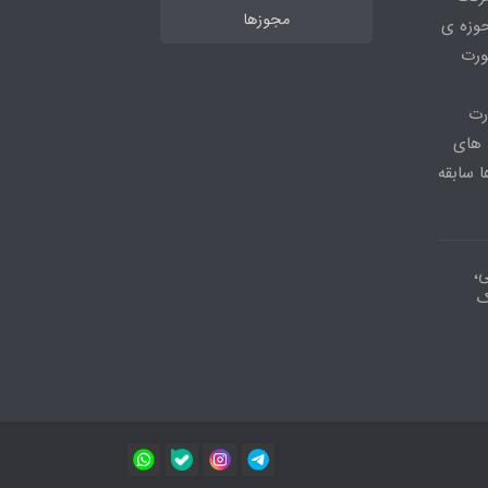
مجوزها
ر حوزه ی
ورت
رت
 های
 سابقه
ی،
ک