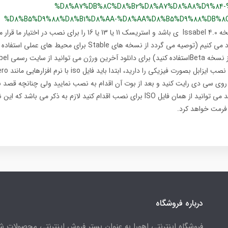
%D8%A7%DB%8C%D8%B2%D8%A7%D8%A8%D9%84-
%D8%B5%D9%88%D8%B1%D8%AA-%D8%AA%D8%B5%D9%88%DB%8
در این آموزش از نسخه Issabel 4.0 ی باشد و استریسک 11 یا 13 یا 16 را برای
نصب ایزابل رو دانلود می کنیم (توصیه می گردد از نسخه های Stable برای م
 بر روی سی دی رایت کنید و بعد از بوت آن اقدام به نصب نمایید ولی چنانچه قصد ن
روی مجازی ساز دارید می توانید از همان فایل ISO برای نصب اقدام کنید لازم به ذکر می 
 فرمت خواهد کرد.
درباره فروشگاه
فروشگاه اینترنتی اهورا به عنوان بستر فروش اینترنتی محصولات 