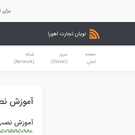
برای ث
نویان تجارت اهورا
صفحه
سرور
شبکه
اصلی
(Server)
(Network)
آموزش نصب
آموزش نصب ا
%D8%B5%D8%A8-