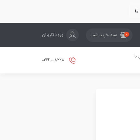
ما
ورود کاربران
سبد خرید شما
0
با
02191008228