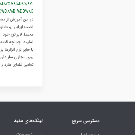
%D8%A8%D9%87-
C%D8%B1%DB%8C
یا سایر نرم افزارها
تمامی فضای هارد را
دسترسی سریع
لینک‌های مفید