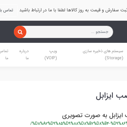
بت سفارش و قیمت به روز کالاها لطفا با ما در ارتباط باشید
تماس با 
سیستم های ذخیره سازی
ویپ
درباره
تماس 
(Storage)
(VOIP)
ما
ما
 ایزابل
یزابل به صورت تصویری
/%D8%A2%D9%85%D9%88%D8%B2%D8%B4-%D9%86