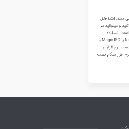
 نصب در اختیار ما قرار می دهد. ابتدا فایل
حیط های عملی استفاده کنید و میتوانید در
محیط لابراتور خود از نسخه Betaاستفاده کنید) برای دانلود آخرین ورژن می توانید از سایت رسمی issabel استفاده
نمایید. چنانچه قصد نصب ایزابل بصورت فیزیکی را دارید، ابتدا باید فایل iso با نرم افزارهایی مانند Nero یا Magic ISO و
صب نرم افزار بر
باشد که این نرم افزار هنگام نصب
شرکت