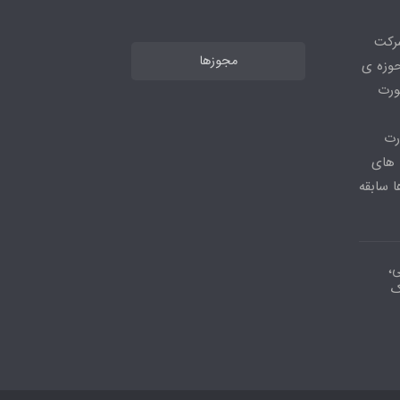
شرکت
مجوزها
ر حوزه ی
ورت
رت
 های
 سابقه
ی،
ک