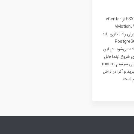
در مجازی سازی با استفاده از محصولات vMware برای مدیریت متمرکز بر ماشین مجازی و هاست‌های ESXI از vCenter
vMotion، VMware Upd
یج ارائه میشود و برای راه اندازی باید
مجازی سازی پیاده سازی کنید. در این پکیج از photon OS برای سیستم عامل، از PostgreSQL
vCenter Se که هسته اصلی vCenter server است استفاده می‌شود. در این
ده خواهید کرد. برای شروع ابتدا فایل
ایزوی VMware-VCSA-all-7 را از یکی سایتهای داخلی دانلود کرده و سپس با کلیک بر روی آن آنرا بر روی سیستم mount
 پی در نظر بگیرید و آنرا در داخل