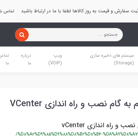
بت سفارش و قیمت به روز کالاها لطفا با ما در ارتباط باشید
تماس با 
سیستم های ذخیره سازی
ویپ
درباره
تماس 
(Storage)
(VOIP)
ما
ما
ه گام نصب و راه اندازی VCenter
 و راه اندازی vCenter
/%D8%A2%D9%85%D9%88%D8%B2%D8%B4-%DA%A9%D8%A7