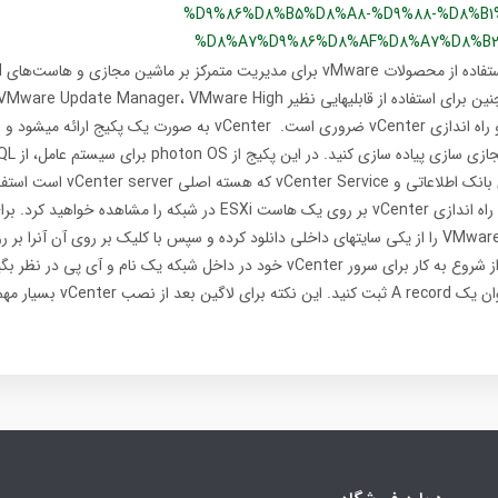
%D9%86%D8%B5%D8%A8-%D9%88-%D8%B1
%D8%A7%D9%86%D8%AF%D8%A7%D8%B2%
استفاده میشود. همچنین برای استفاده از قابلیهایی نظیر ate Manager، VMware High
Availability نصب و راه اندازی vCenter ضروری است. vCenter به صورت یک پک
آنرا بر روی ساختار 
database به عنوان بانک اطلاعاتی و rvice
مقاله مراحل نصب و راه اندازی vCenter بر روی یک هاست ESXi در شبکه را مشاه
کنید. بهتر است قبل از شروع به کار برای سرور vCenter خود در داخل شبکه یک نام و آی