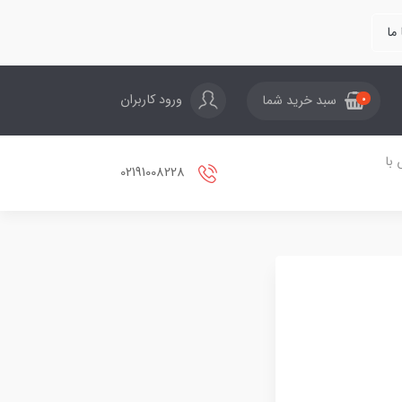
ما
ورود کاربران
سبد خرید شما
0
با
02191008228