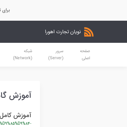
برای ث
نویان تجارت اهورا
صفحه
سرور
شبکه
اصلی
(Server)
(Network)
آموزش گام ب
آموزش کامل نصب
%D9%85%D9%84-