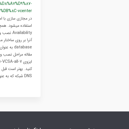
%D8%A7%D9%87-
DB%8C-vcenter
DNS شبکه که به عنوان یک A record ثبت کنید. این نکته برای لاگین بعد از نصب vCenter بسیار مهم است.