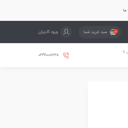
ما
ورود کاربران
سبد خرید شما
0
با
02191008228