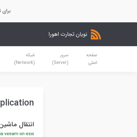
برای ث
نویان تجارت اهورا
صفحه
سرور
شبکه
اصلی
(Server)
(Network)
lication
انتقال ماشین مجازی با
ia-veeam-on-esxi