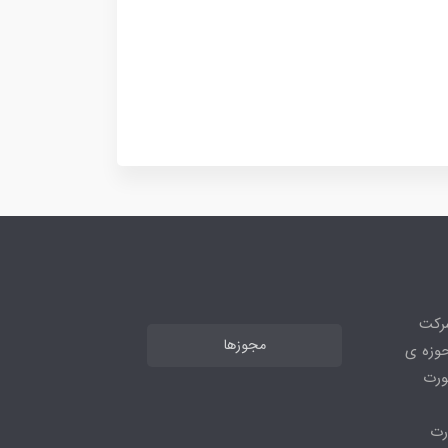
شرکت
مجوزها
ر حوزه ی
ورت
رت