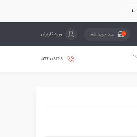
ما
ورود کاربران
سبد خرید شما
0
با
02191008228