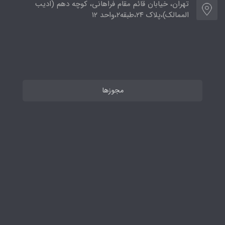
تهران، خیابان قائم مقام فراهانی، کوچه دهم (ادیب
الممالک)،پلاک ۲۴،طبقه۲،واحد ۱۲
مجوزها