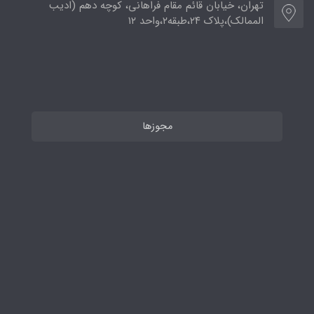
تهران، خیابان قائم مقام فراهانی، کوچه دهم (ادیب
الممالک)،پلاک ۲۴،طبقه۲،واحد ۱۲
مجوزها