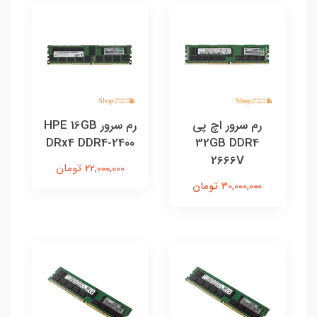
رم سرور اچ پی
رم سرور HPE 16GB
DRx4 DDR4-2400
32GB DDR4
2666V
22,000,000 تومان
30,000,000 تومان