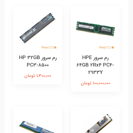
رم سرور HPE
رم سرور HP 32GB
PC3-8500
64GB 2Rx4 PC4-
2933Y
1,300,000 تومان
100,000,000 تومان