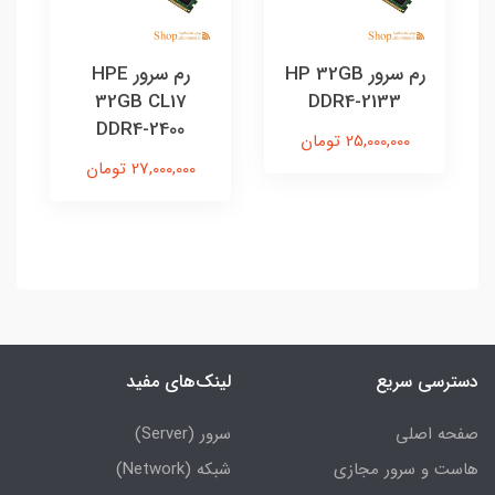
رم سرور HP 32GB
رم سرور HPE
32GB CL17
DDR4-2133
DDR4-2400
25,000,000 تومان
27,000,000 تومان
دسترسی سریع
لینک‌های مفید
صفحه اصلی
سرور (Server)
هاست و سرور مجازی
شبکه (Network)