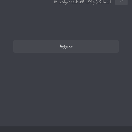
الممالک)،پلاک ۲۴،طبقه۲،واحد ۱۲
مجوزها