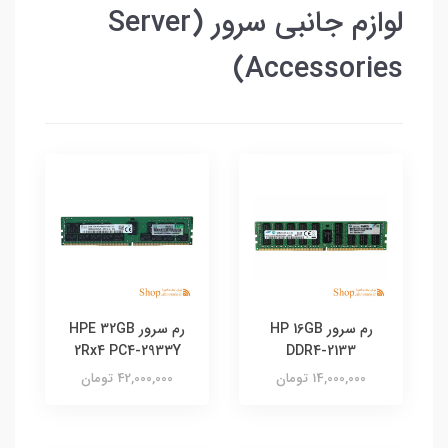
لوازم جانبی سرور (Server
Accessories)
رم سرور HP 16GB
رم سرور HPE 32GB
2Rx4 PC4-2933Y
DDR4-2133
14,000,000 تومان
42,000,000 تومان