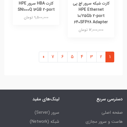
کارت شبکه سرور اچ پی
کارت HBA سرور HPE
SN1000Q 16GB 2-port
HPE Ethernet
10/25Gb 2-port
9,500,000 تومان
640SFP28 Adapter
12,000,000 تومان
»
7
6
5
4
3
2
1
دسترسی سریع
لینک‌های مفید
صفحه اصلی
سرور (Server)
هاست و سرور مجازی
شبکه (Network)