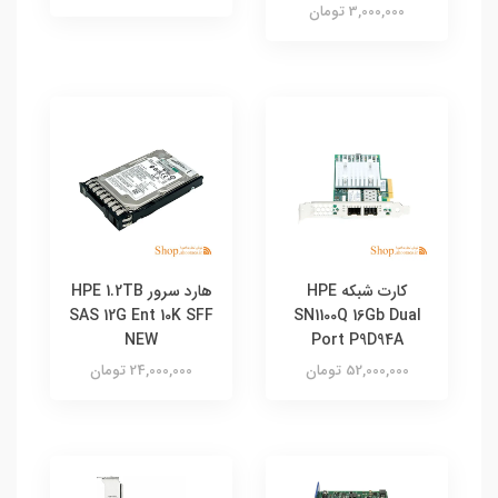
3,000,000 تومان
کارت شبکه HPE
هارد سرور HPE 1.2TB
SAS 12G Ent 10K SFF
SN1100Q 16Gb Dual
NEW
Port P9D94A
52,000,000 تومان
24,000,000 تومان