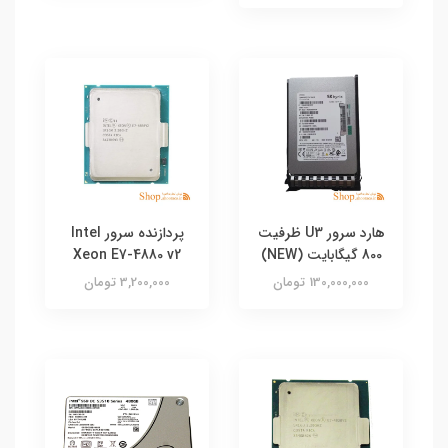
هارد سرور U3 ظرفیت
پردازنده سرور Intel
800 گیگابایت (NEW)
Xeon E7-4880 v2
130,000,000 تومان
3,200,000 تومان