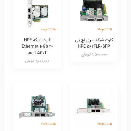
کارت شبکه سرور اچ پی
کارت شبکه HPE
Ethernet 10Gb 2-
HPE 562FLR-SFP
port 530T
9,500,000 تومان
9,000,000 تومان