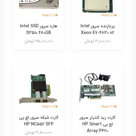
پردازنده سرور Intel
هارد سرور Intel SSD
S3510 480GB
Xeon E7-4830 v2
3,000,000 تومان
25,000,000 تومان
کارت رید کنترلر سرور
کارت شبکه سرور اچ پی
اچ پی HP Smart
HP NC552 SFP
Array P420
3,500,000 تومان