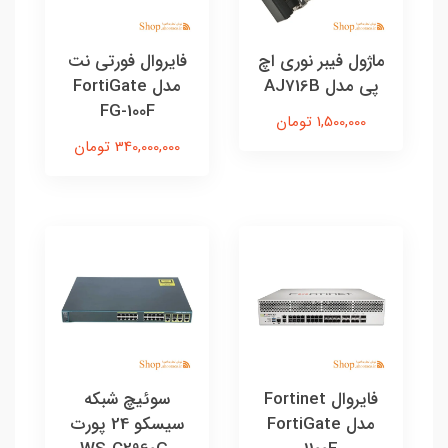
ماژول فیبر نوری اچ‌
فایروال فورتی نت
پی مدل AJ716B
مدل FortiGate
FG-100F
1,500,000 تومان
340,000,000 تومان
فایروال Fortinet
سوئیچ شبکه
مدل FortiGate
سیسکو 24 پورت