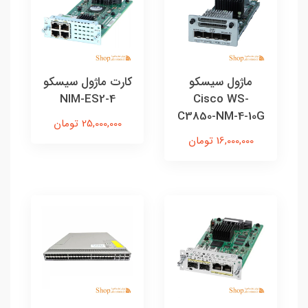
ماژول سیسکو
کارت ماژول سیسکو
NIM-ES2-4
Cisco WS-
C3850-NM-4-10G
25,000,000 تومان
16,000,000 تومان