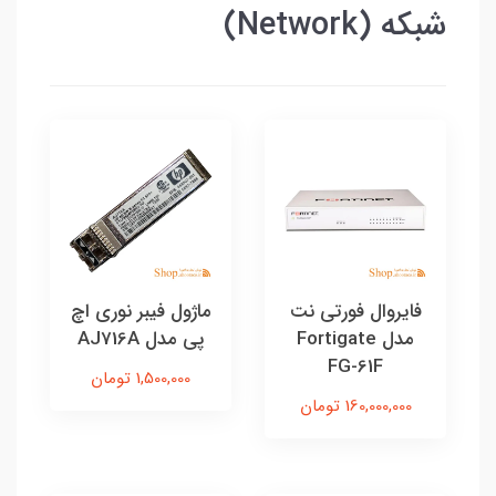
شبکه (Network)
فایروال فورتی نت
ماژول فیبر نوری اچ‌
مدل Fortigate
پی مدل AJ716A
FG-61F
1,500,000 تومان
160,000,000 تومان