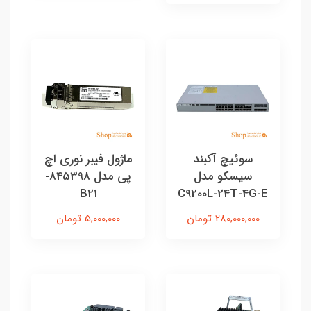
سوئیچ آکبند
ماژول فیبر نوری اچ
سیسکو مدل
پی مدل 845398-
B21
C9200L-24T-4G-E
280,000,000 تومان
5,000,000 تومان