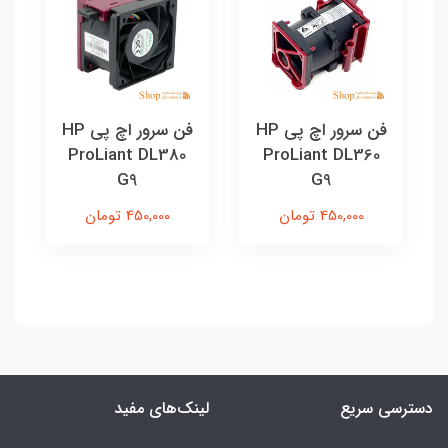
فن سرور اچ پی HP
فن سرور اچ پی HP
ProLiant DL380
ProLiant DL360
G9
G9
450,000 تومان
450,000 تومان
دسترسی سریع
لینک‌های مفید