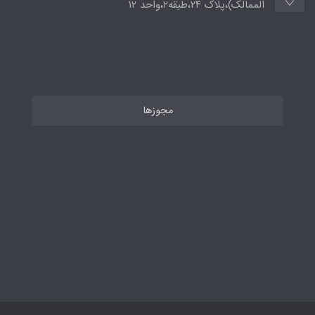
الممالک)،پلاک ۲۴،طبقه۲،واحد ۱۲
مجوزها