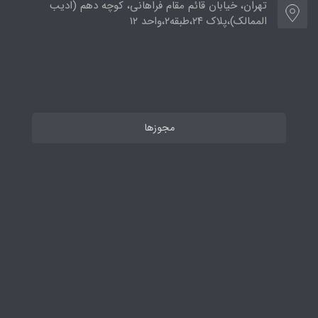
تهران، خیابان قائم مقام فراهانی، کوچه دهم (ادیب
الممالک)،پلاک ۲۴،طبقه۲،واحد ۱۲
مجوزها