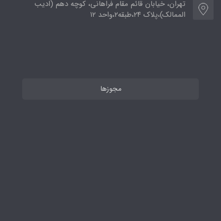
تهران، خیابان قائم مقام فراهانی، کوچه دهم (ادیب
الممالک)،پلاک ۲۴،طبقه۲،واحد ۱۲
مجوزها