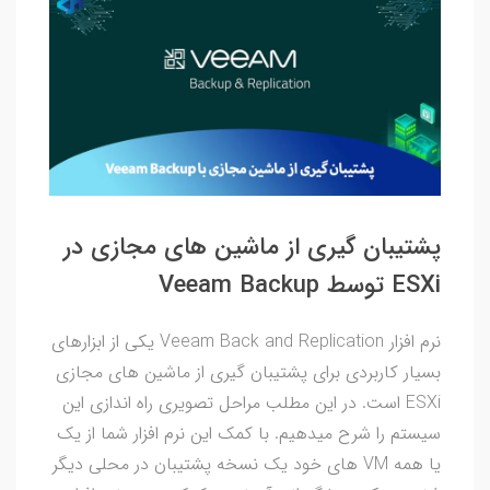
پشتیبان گیری از ماشین های مجازی در
ESXi توسط Veeam Backup
نرم افزار Veeam Back and Replication یکی از ابزارهای
بسیار کاربردی برای پشتیبان گیری از ماشین های مجازی
ESXi است. در این مطلب مراحل تصویری راه اندازی این
سیستم را شرح میدهیم. با کمک این نرم افزار شما از یک
یا همه VM های خود یک نسخه پشتیبان در محلی دیگر