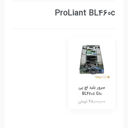
ProLiant BL460c
سرور بلید اچ پی
BL460c G10
45,000,000 تومان