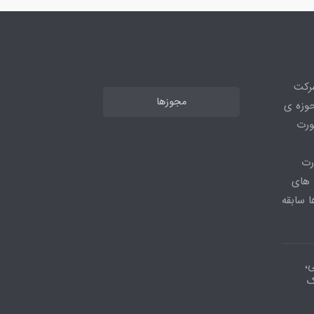
شرکت
مجوزها
ر حوزه ی
ورت
رت
 های
 سابقه
ی،
ک