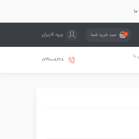
ما
ورود کاربران
سبد خرید شما
0
با
02191008228