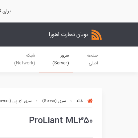
برای ث
نویان تجارت اهورا
صفحه
سرور
شبکه
اصلی
(Server)
(Network)
خانه
سرور (Server)
سرور اچ پی (HP Servers)
ProLiant ML350