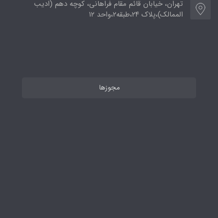
تهران، خیابان قائم مقام فراهانی، کوچه دهم (ادیب
الممالک)،پلاک ۲۴،طبقه۲،واحد ۱۲
مجوزها