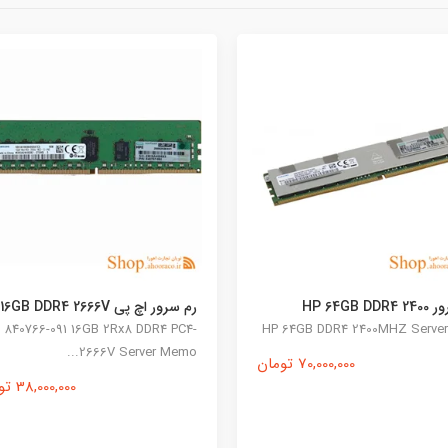
سی پی یو سرور Intel Xeon
Processor E5-2640
Intel® Xeon® Processor E5-2640
پی 16GB DDR4 2666V
HP 840766-091 16GB 2Rx8 DDR4
300,000 تومان
تماس بگی
2666V Server M
38,000,000 تومان