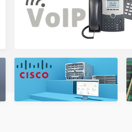
سوئیچ شبکه سیسکو 24 پورت WS-C2960G-
24TC-L (ریفر)
16,000,000 تومان