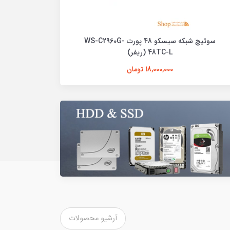
سوئیچ شبکه سیسکو 48 پورت WS-C2960G-
سوئیچ آکبند سیسکو 
48TC-L (ریفر)
18,000,000 تومان
آرشیو محصولات