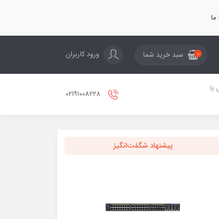
ما
ورود کاربران
سبد خرید شما
0
با
02191008228
پیشنهاد شگفت‌انگیز