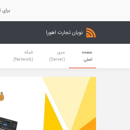
برای ث
نویان تجارت اهورا
صفحه
سرور
شبکه
اصلی
(Server)
(Network)