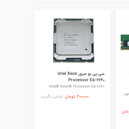
رم سرور HPE 32GB CL17 DDR4-2400
0MHZ 809083-
رید
سی پی یو سرور Intel Xeon E5-2630
91 Server RAM
V2
Intel Xeon E5-2630 V2 Server
Processor Used
200,000 تومان
تماس بگیرید