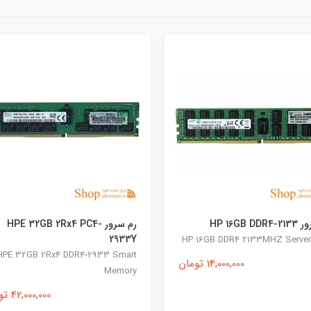
رم سرور HPE 32GB 2Rx4 PC4-
پردازنده سرور Intel Xeon
Processor E5-2667 v4
2
Intel Xeon E5-2667 v4 Server
HPE 32GB 2Rx4 DDR4-2933 
Processor
Me
42,000,000 تومان
3,000,000 تومان