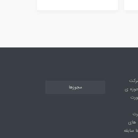
شرکت
مجوزها
ر حوزه ی
ورت
رت
 های
 سابقه