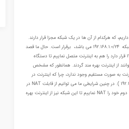
ریم، که هرکدام از آن ها در یک شبکه مجزا قرار دارند.
ارتباط با اینترنت از طریق یکی از آن ها که در شبکه 192.168.1.0/24 می باشد، برقرار است. حال ما قصد
داریم شبکه دیگر خود که که در رنج 172.16.1.0/24 قرار دارد را هم به اینترنت متصل نماییم تا دستگاه
وانند از اینترنت بهره مند گردند. همانطور که مشخص
ینترنت شبکه 172.16.1.0/24 به اینترنت به صورت مستقیم وجود ندارد، چرا که اینترنت در
دسترس ما در شبکه دیگری قرار داد ( 192.168.1.0/24 ). در چنین شرایطی ما می توانیم از قابلت NAT در
ویندوز سرور استفاده نماییم و آدرس های شبکه دوم خود را NAT نماییم تا این شبکه نیز از اینترنت بهره