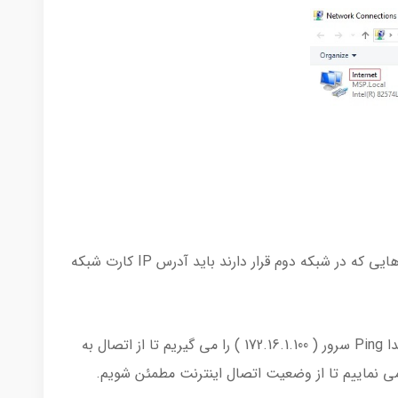
باید در نظر داشته باشیم که Gateway دستگاه هایی که در شبکه دوم قرار دارند باید آدرس IP کارت شبکه
اکنون روی یکی از کامپیوتر ها در شبکه LAN ابتدا Ping سرور ( 172.16.1.100 ) را می گیریم تا از اتصال به