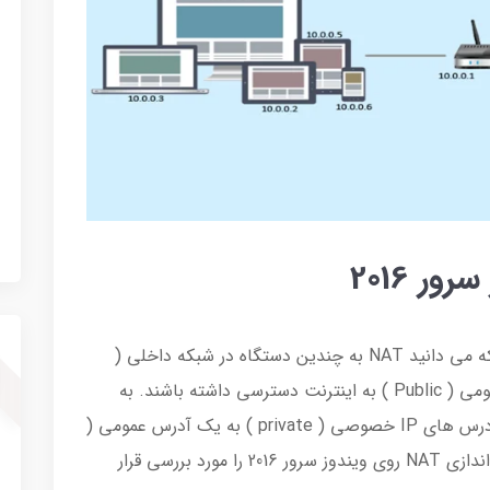
راه اندازی NAT در ویندوز سرور 2016، همانطور که می دانید NAT به چندین دستگاه در شبکه داخلی (
LAN ) اجازه می دهد از طریق یک آدرس IP عمومی ( Public ) به اینترنت دسترسی داشته باشند. به
منظور دستیابی به این هدف، به فرایند ترجمه آدرس های IP خصوصی ( private ) به یک آدرس عمومی (
public ) نیاز است. در این مقاله قصد داریم راه اندازی NAT روی ویندوز سرور 2016 را مورد بررسی قرار