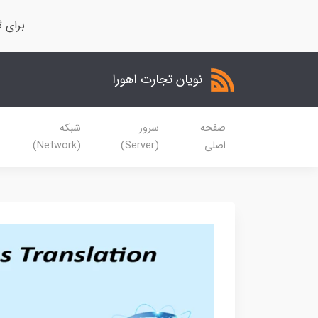
برای ث
نویان تجارت اهورا
صفحه
سرور
شبکه
اصلی
(Server)
(Network)