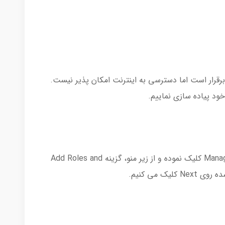
رقرار است اما دسترسی به اینترنت امکان پذیر نیست.
در سرور روی در Server Manager روی گزینه Manage کلیک نموده و از زیر منو، گزینه Add Roles and