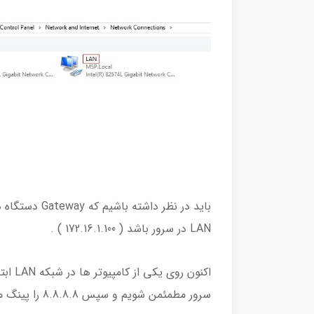
LAN در سرور باشد ( 172.16.1.100 ) .
سرور مطمئمن شویم و سپس 8.8.8.8 را پینگ می نماییم تا از وضعیت اتصال اینترنت مطمئن شویم.