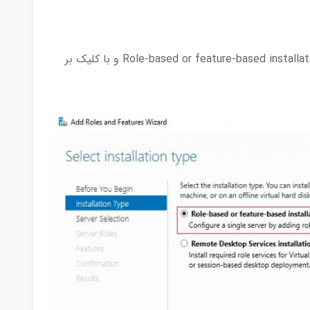
در صفحه بعدی با انتخاب گزینه پیش فرض Role-based or feature-based installation و با کلیک بر