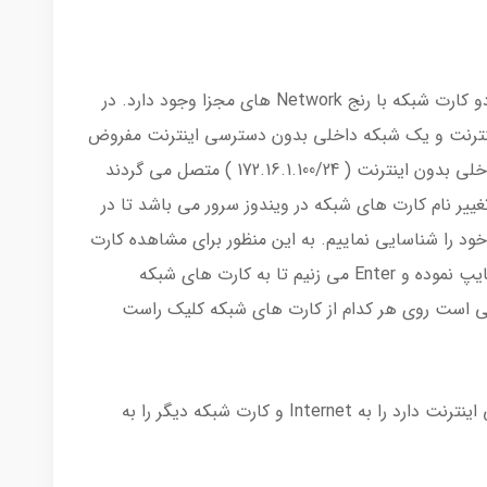
همانطور که در تصویر فوق مشاهده می نمایید دو کارت شبکه با رنج Network های مجزا وجود دارد. در
ینترنت و یک شبکه داخلی بدون دسترسی اینترنت مفروض
می باشد. ما قصد داریم کاربرانی که به شبکه داخلی بدون اینترنت ( 172.16.1.100/24 ) متصل می گردند
 تغییر نام کارت های شبکه در ویندوز سرور می باشد تا در
ود را شناسایی نماییم. به این منظور برای مشاهده کارت
های شبکه در قسمت RUN عبارت ncpa.cpl را تایپ نموده و Enter می زنیم تا به کارت های شبکه
افی است روی هر کدام از کارت های شبکه کلیک راست
در این سناریو ما نام کارت شبکه ای که دسترسی اینترنت دارد را به Internet و کارت شبکه دیگر را به