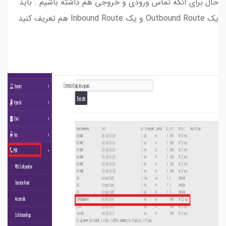
حال برای آنکه تماس ورودی و خروجی هم داشته باشیم . باید
یک Outbound Route و یک Inbound Route هم تعریف کنید