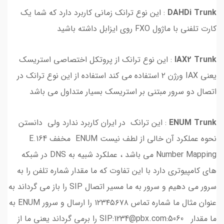
DAHDi Trunk
: این نوع ترانک زمانی کاربرد دارد که شما یک
کارت تلفنی با ماژول FXO روی ایزابل داشته باشید
IAX2 Trunk
: این نوع ترانک از پروتکل اختصاصی استریسک
یعنی IAX ورژن ۲ استفاده می کند استفاده از این نوع ترانک در
اتصال دو سرور مبتنی بر استریسک بسیار متداول می باشد
ENUM Trunk
: این ترانک در ایران کاربرد ندارد ولی دانستن
نحوه عملکرد آن خالی از لطف نیست ENUM مخفف E.164
Number Mapping می باشد ، عملکرد شبیه به DNS در شبکه
های کامپیوتری دارد با این تفاوت که ما مقدار شماره تلفن را به
سرور می دهیم و سرور به ما مسیر اتصال SIP را باز می گرداند به
عنوان مثال ما شماره تماس ۱۲۳۴۵۶۷۸ را ارسال و سرور ENUM به
ما مقدار SIP:1234@pbx.com:5060 را برمی گرداند یعنی ما از