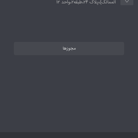
الممالک)،پلاک ۲۴،طبقه۲،واحد ۱۲
مجوزها