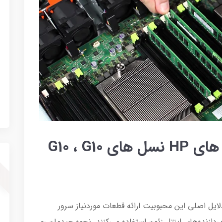
نحوه چیدمان رم در سرور های HP نسل های G10 ، G10
 از دلایل اصلی این محبوبیت ارائه قطعات موردنیاز سرور
دازنده‌های اینتل زئون استفاده می‌کنند. نحوه چیدمان رم