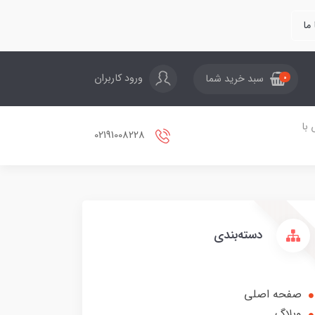
ما
ورود کاربران
سبد خرید شما
0
با
02191008228
دسته‌بندی
صفحه اصلی
وبلاگ