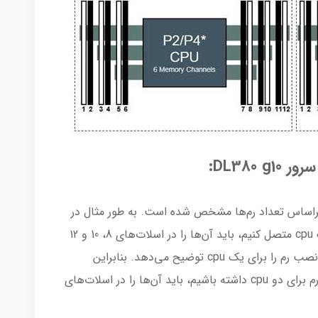
DL380:
 براساس تعداد رم‌ها مشخص شده است. به طور مثال در
صورتی که قصد داریم سه رم را به سروری با یک cpu متصل کنیم، باید آن‌ها را در اسلات‌های 8، 10 و 12
جایگذاری کنیم. دقت کنید که این شکل شرایط نصب رم را برای یک cpu توضیح می‌دهد. بنابراین
براساس اصل «توازن رم‌ها در cpuها» اگر شش رم برای دو cpu داشته باشیم، باید آن‌ها را در اسلات‌های