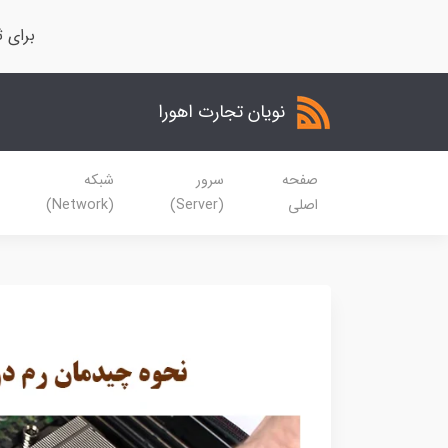
برای ث
نویان تجارت اهورا
صفحه
سرور
شبکه
اصلی
(Server)
(Network)