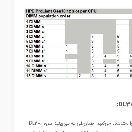
در تصویر زیر معماری رم سرور DL380 g10 plus را مشاهده می‌کنید. همان‌طور که می‌بینید سرور DL380