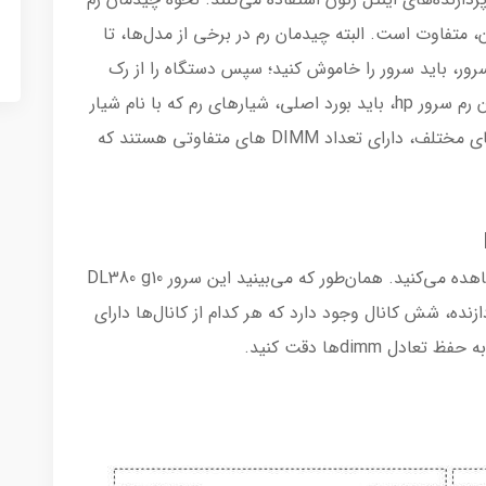
ی آن، متفاوت است. البته چیدمان رم در برخی از مدل‌ها، تا
ر، باید سرور را خاموش کنید؛ سپس دستگاه را از رک
جدا کرده و درب پنل را باز کنید. اما برای چیدمان رم سرور hp، باید بورد اصلی، شیارهای رم که با نام شیار
DIMM شناخته می‌شوند را بررسی کنید. سرورهای مختلف، دارای تعداد DIMM های متفاوتی هستند که
در تصویر زیر معماری رم سرور DL380 g10 را مشاهده می‌کنید. همان‌طور که می‌بینید این سرور DL380 g10
دازنده، شش کانال وجود دارد که هر کدام از کانال‌ها دارای