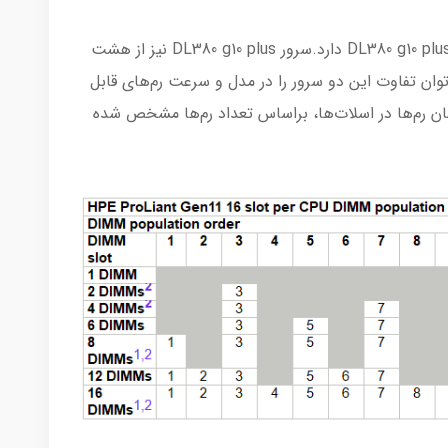
سرور DL380 g11 شباهت‌های بسیاری به سرور DL380 g10 plus دارد.سرور DL380 g10 plus نیز از هشت
انی می‌کند و می‌توان تفاوت این دو سرور را در مدل و سرعت رم‌های قابل
ان رم‌ها در اسلات‌ها، براساس تعداد رم‌ها مشخص شده