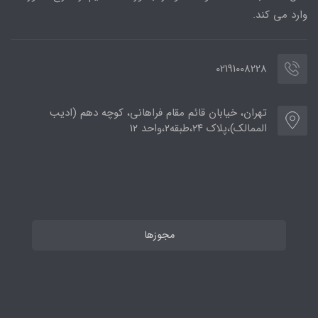
وارد می کند.
02191008228
تهران، خیابان قائم مقام فراهانی، کوچه دهم (ادیب
الممالک)،پلاک ۲۴،طبقه۲،واحد ۱۲
مجوزها