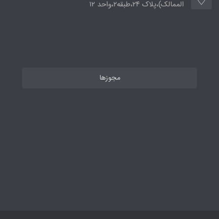
الممالک)،پلاک ۲۴،طبقه۲،واحد ۱۲
مجوزها