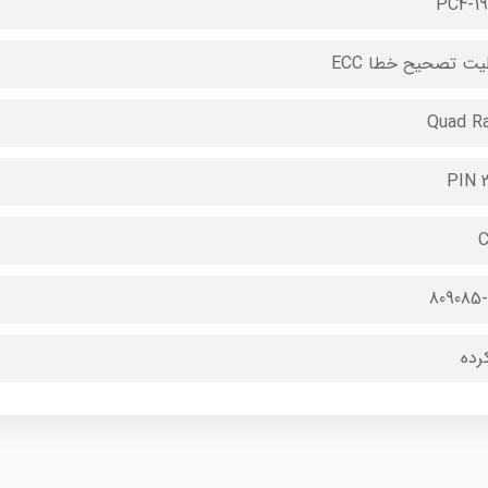
PC4-19
لیت تصحیح خطا ECC
Quad R
2
C
809085-
کرده