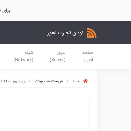
برای ث
نویان تجارت اهورا
صفحه
سرور
شبکه
اصلی
(Server)
(Network)
خانه
فهرست محصولات
رم سرور HP 64GB DDR4 2400