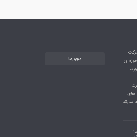
شرکت
مجوزها
ر حوزه ی
ورت
رت
 های
 سابقه
ی،