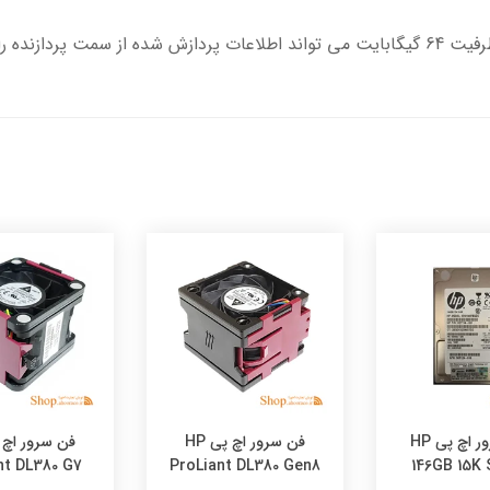
خود ذخیره نماید.
هارد سرور اچ پی HP
فن سرور اچ پی HP
nt DL380 G7
ProLiant DL380 Gen8
146GB 15K