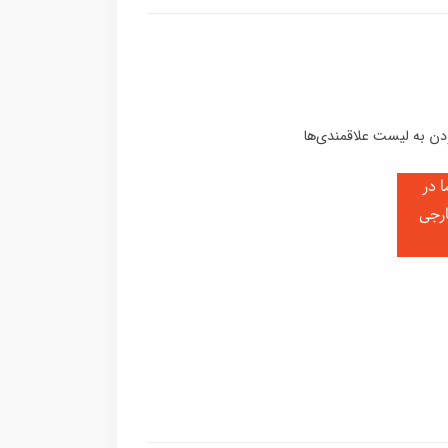
 در
ارجی