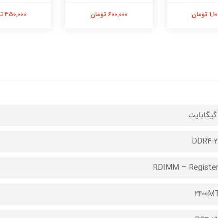
 تومان
600,000 تومان
350,000 تومان
DDR4-2
RDIMM – Registe
2400M