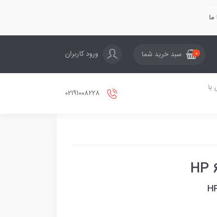
ما
ورود کاربران
سبد خرید شما
0
با
02191008228
H