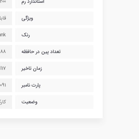
استاندارد رم
200
ویژگی
قاب
رنک
ank
تعداد پین در حافظه
88 PIN
زمان تاخیر
l17
پارت نامبر
091
وضعیت
کار