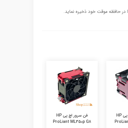
فن سرور اچ پی HP
فن سرور اچ پی HP
رم سرور GB PC2
5300
ProLiant ML350p G8
ProLia