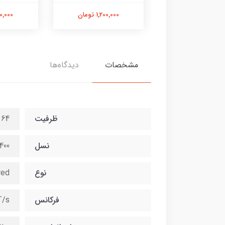
1,300,000 تومان
1,200,000 تومان
1,100,000
مشخصات
دیدگاه‌ها
ظرفیت
64 گیگابایت
نسل
400
نوع
red
فرکانس
T/s