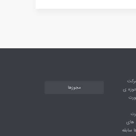
شرکت
مجوزها
ر حوزه ی
ورت
رت
 های
 سابقه