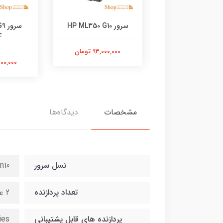
H
سرور HP ML350 G10
سرو
F
12,000,00 تومان
93,000,000 تومان
35,000,000
مشخصات
دیدگاه‌ها
نسل سرور
n10
تعداد پردازنده
2 عدد
پردازنده های قابل پشتیبانی
ies