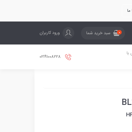
ما
ورود کاربران
سبد خرید شما
0
با
02191008228
HP