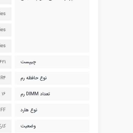
ies
ies
ies
چیپست
621
نوع حافظه رم
R4
تعداد DIMM رم
16 اسلات
نوع هارد
FF
وضعیت
کار