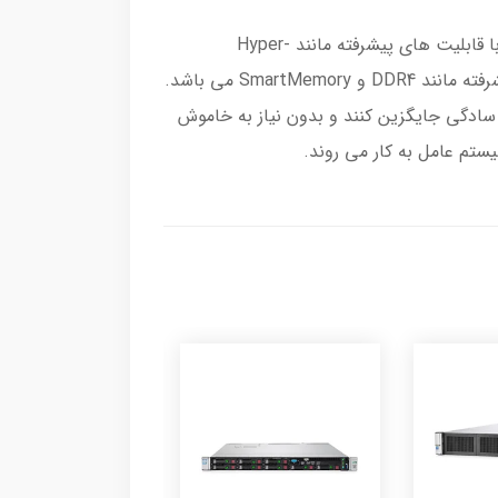
سرور بلید BL460c G10 اچ پی با استفاده از پردازنده های Intel Xeon Scalable طراحی شده است. این پردازنده های با قابلیت های پیشرفته مانند Hyper-
Threading و Turbo Boost ارائه می شوند. همچنین، سرور BL460c G10 دارای فضای کافی برای حافظه با امکانات پیشرفته مانند DDR4 و SmartMemory می باشد.
ا درایو های خود را به سادگی جایگزین کنند و بدون نیاز به خاموش