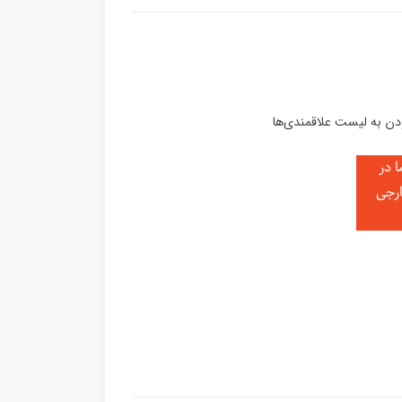
 در
ارجی