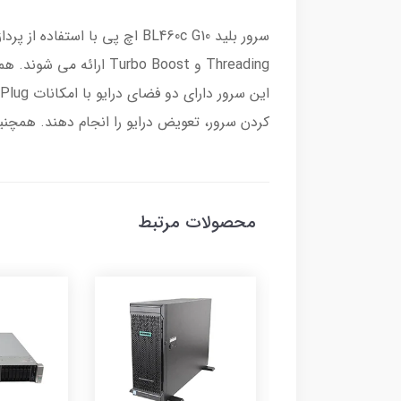
کردن سرور، تعویض درایو را انجام دهند. همچنین، سرور BL460c G10 دارای دو فضای MicroSD است که برای نصب سیستم 
محصولات مرتبط