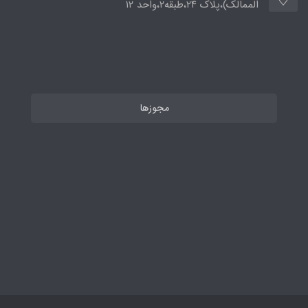
الممالک)،پلاک ۲۴،طبقه۲،واحد ۱۲
مجوزها