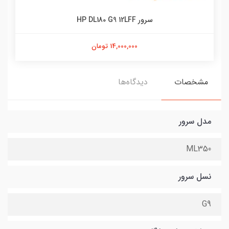
سرور HP DL180 G9 12LFF
14,000,000 تومان
مشخصات
دیدگاه‌ها
مدل سرور
ML350
نسل سرور
G9