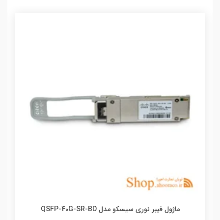
ماژول فیبر نوری سیسکو مدل QSFP-40G-SR-BD