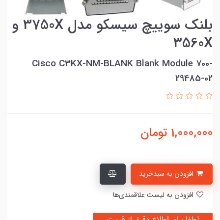
بلنک سوییچ سیسکو مدل 3750X و
3560X
Cisco C3KX-NM-BLANK Blank Module 700-
29485-02
1,000,000
تومان
افزودن به سبدخرید
افزودن به لیست علاقمندی‌ها
لطفا برای اطلاع دقیق از قیمت