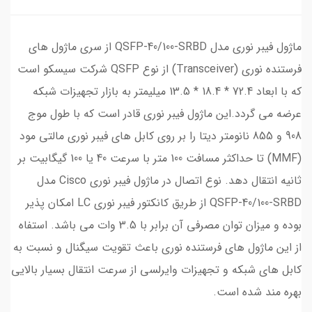
ماژول فیبر نوری مدل QSFP-40/100-SRBD از سری ماژول های
فرستنده نوری (Transceiver) از نوع QSFP شرکت سیسکو است
که با ابعاد 72.4 * 18.4 * 13.5 میلیمتر به بازار تجهیزات شبکه
عرضه می گردد.این ماژول فیبر نوری قادر است که با طول موج
908 و 855 نانومتر دیتا را بر روی کابل های فیبر نوری مالتی مود
(MMF) تا حداکثر مسافت 100 متر با سرعت 40 یا 100 گیگابیت بر
ثانیه انتقال دهد. نوع اتصال در ماژول فیبر نوری Cisco مدل
QSFP-40/100-SRBD از طریق کانکتور فیبر نوری LC امکان پذیر
بوده و میزان توان مصرفی آن برابر با 3.5 وات می باشد. استفاه
از این ماژول های فرستنده نوری باعث تقویت سیگنال و نسبت به
کابل های شبکه و تجهیزات وایرلسی از سرعت انتقال بسیار بالایی
بهره مند شده است.