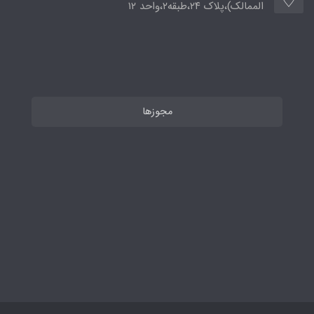
الممالک)،پلاک ۲۴،طبقه۲،واحد ۱۲
مجوزها