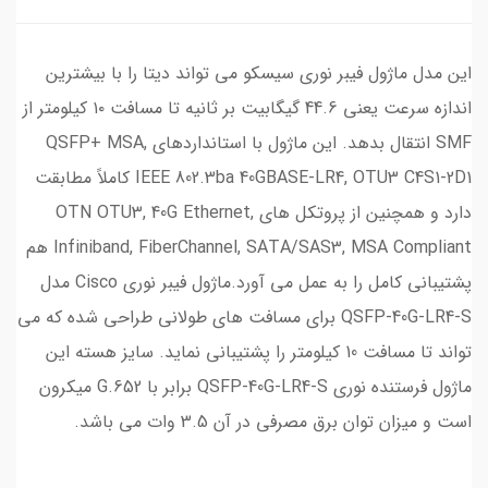
این مدل ماژول فیبر نوری سیسکو می تواند دیتا را با بیشترین
اندازه سرعت یعنی 44.6 گیگابیت بر ثانیه تا مسافت ۱۰ کیلومتر از
SMF انتقال بدهد. این ماژول با استانداردهای QSFP+ MSA,
IEEE 802.3ba 40GBASE-LR4, OTU3 C4S1-2D1 کاملاً مطابقت
دارد و همچنین از پروتکل های OTN OTU3, 40G Ethernet,
Infiniband, FiberChannel, SATA/SAS3, MSA Compliant هم
پشتیبانی کامل را به عمل می آورد.ماژول فیبر نوری Cisco مدل
QSFP-40G-LR4-S برای مسافت های طولانی طراحی شده که می
تواند تا مسافت 10 کیلومتر را پشتیبانی نماید. سایز هسته این
ماژول فرستنده نوری QSFP-40G-LR4-S برابر با G.652 میکرون
است و میزان توان برق مصرفی در آن 3.5 وات می باشد.