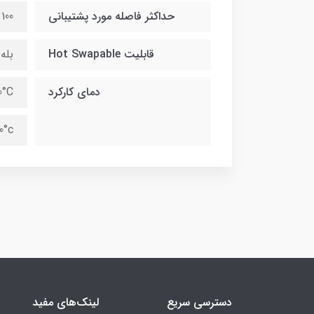
حداکثر فاصله مورد پشتیبانی
100 متر
قابلیت Hot Swapable
بله
دمای کارکرد
0°C
0°c
دسترسی سریع
لینک‌های مفید