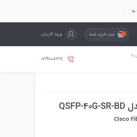
ما
ورود کاربران
سبد خرید شما
0
با
02191008228
QSFP
Cisco F