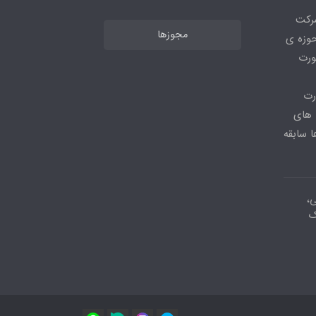
شرکت
مجوزها
ر حوزه ی
ورت
رت
 های
 سابقه
ی،
ک