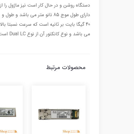
می باشد و نوع کانکتور آن از نوع Dual LC است. این کانکتور از یک زبانه هولدر مانند کابل های تلفن و یک رابط RJ-45 تشکیل شده است.
محصولات مرتبط