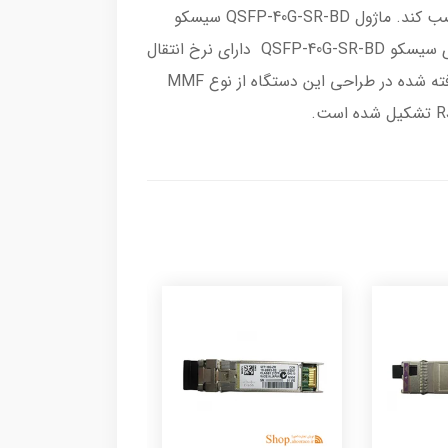
دستگاه روشن و در حال کار است نیز ماژول را از آن جدا کند و همچنین بتواند حین عملکرد سیستم ماژول را روی آن نصب کند. ماژول QSFP-40G-SR-BD سیسکو
دارای طول موج 85 نانو متر می باشد و طول و عرض و ارتفاع آن به ترتیب 73، 17 و 12 میلی متر است.ماژول فیبر نوری سیسکو QSFP-40G-SR-BD دارای نرخ انتقال
40 گیگا بایت بر ثانیه است که سرعت نسبتا بالایی در میان ماژول های فیبر نوری محسوب می شود. نوع فیبر به کار گرفته شده در طراحی این دستگاه از نوع MMF