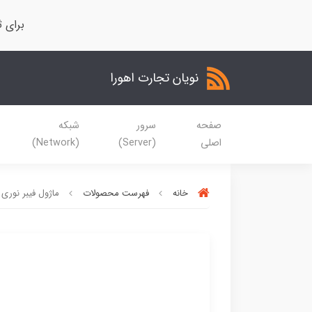
برای ث
نویان تجارت اهورا
صفحه
سرور
شبکه
اصلی
(Server)
(Network)
خانه
فهرست محصولات
ماژول فیبر نوری سیسکو 