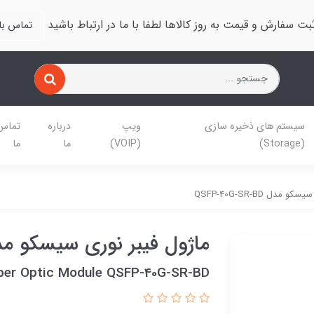
بت سفارش و قیمت به روز کالاها لطفا با ما در ارتباط باشید
تماس با 
سیستم های ذخیره سازی
ویپ
درباره
تماس 
(Storage)
(VOIP)
ما
ما
مدل QSFP-40G-SR-BD
ماژول فیبر نوری سیسکو مدل -40G-SR-BD
iber Optic Module QSFP-40G-SR-BD