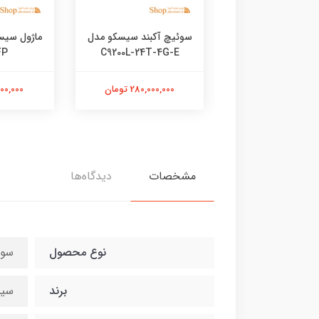
 آکبند سیسکو مدل
سوئیچ آکبند سیسکو مدل
FP
C9200L-24T-4G-E
C9200L-24T-4X
380,000, تومان
280,000,000 تومان
33,000,000
مشخصات
دیدگاه‌ها
نوع محصول
سوئ
برند
سی