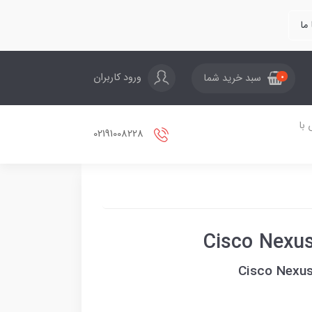
ما
ورود کاربران
سبد خرید شما
0
با
02191008228
Cisco Nexu