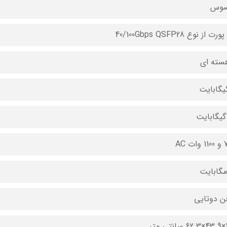
سوس
ت
ت AC
تر