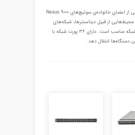
سوئیچ نکسوس N9K-C9336C-FX2 یکی از محصولات برتر شرکت سیسکو در حوزه شبکه است. این سوئیچ به‌عنوان یکی از اعضای خانواده‌ی سوئیچ‌های Nexus 9000
ت بالا، امنیت قوی، و قابلیت‌های پیشرفته، N9K-C9336C-FX2 مناسب برای محیط‌هایی از قبیل دیتاسنترها، شبکه‌های
ابری و شبکه‌های مرکزی است. این سوئیچ یک سوئیچ شبکه با ابعاد 1-RU است که برای استقرار در دیتاسنترها در رک شبکه مناسب است. دارای 36 پورت شبکه با