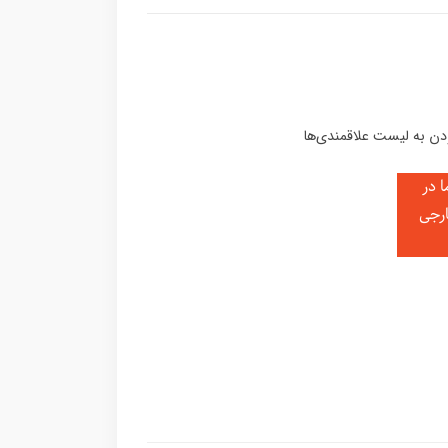
 در
ارجی