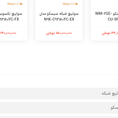
ماژول سیسکو NIM-2GE-
سوئیچ شبکه سیسکو مدل
سوئیچ نکسوس
93180YC-FX
N9K-C93180YC-EX
CU-S
 تومان
150,000,000 تومان
220,000,000 تومان
یچ شبکه
سکو