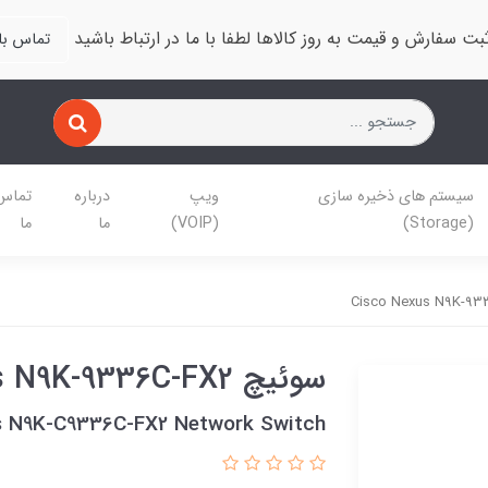
بت سفارش و قیمت به روز کالاها لطفا با ما در ارتباط باشید
تماس با 
سیستم های ذخیره سازی
ویپ
درباره
تماس 
(Storage)
(VOIP)
ما
ما
سوئیچ Cisco Nexus N9K-9336C-FX2
s N9K-C9336C-FX2 Network Switch