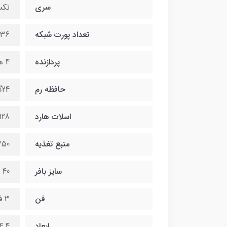
سری
نک
تعداد پورت شبکه
36 پورت از نوع 40/100Gbps QSFP28
پردازنده
4 هسته ای
حافظه رم
24گیگابایت
اسلات هارد
128گیگابای
منبع تغذیه
750 و 1100 وا
سایز بافر
40 مگابایت
فن
3 فن دوتایی
ابعاد
4.4×43.9×62.3 سانتی م