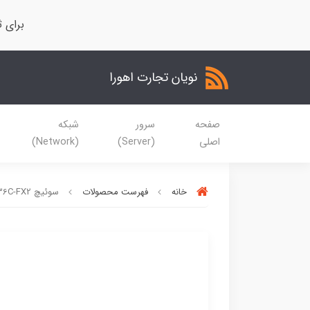
برای ث
نویان تجارت اهورا
صفحه
سرور
شبکه
اصلی
(Server)
(Network)
خانه
فهرست محصولات
سوئیچ Cisco Nexus N9K-9336C-FX2