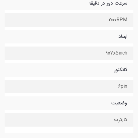
سرعت دور در دقیقه
2000RPM
ابعاد
9x7x5inch
کانکتور
6pin
وضعیت
کارکرده