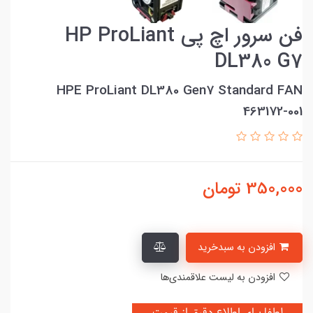
فن سرور اچ پی HP ProLiant
DL380 G7
HPE ProLiant DL380 Gen7 Standard FAN
463172-001
350,000
تومان
افزودن به سبدخرید
افزودن به لیست علاقمندی‌ها
لطفا برای اطلاع دقیق از قیمت