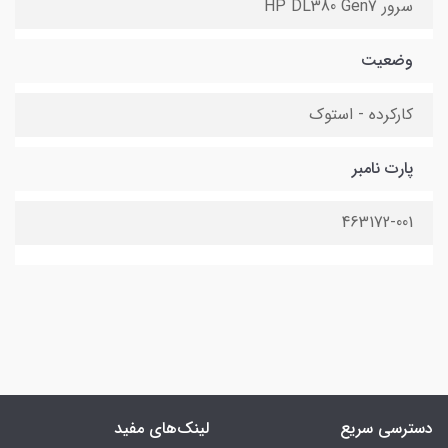
سرور HP DL380 Gen7
وضعیت
کارکرده - استوک
پارت نامبر
463172-001
دسترسی سریع
لینک‌های مفید