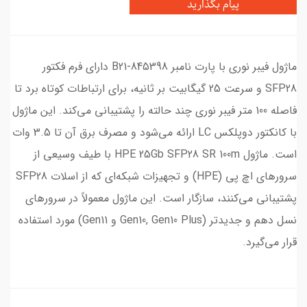
پیام بگذارید
ماژول فیبر نوری با پارت نامبر 845398-B21 دارای فرم فکتور
SFP28 و سرعت 25 گیگابیت بر ثانیه، برای ارتباطات کوتاه‌ برد تا
فاصله 100 متر فیبر نوری چند حالته را پشتیبانی می‌کند. این ماژول
با کانکتور دوپلکس LC ارائه می‌شود و مصرف برق آن تا 3.5 وات
است. ماژول HPE 25Gb SFP28 SR 100m با طیف وسیعی از
سرورهای اچ پی (HPE) و تجهیزات شبکه‌ای که از اسلات SFP28
پشتیبانی می‌کنند، سازگار است. این ماژول معمولاً در سرورهای
نسل دهم و جدیدتر (Gen10, Gen10 Plus و Gen11) مورد استفاده
قرار می‌گیرد.