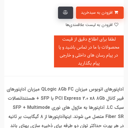
افزودن به سبدخرید
افزودن به لیست علاقمندی‌ها
لطفا برای اطلاع دقیق از قیمت
محصولات با ما در تماس باشید و یا
در
پیام رسان های داخلی و خارجی
پیام بگذارید
آداپتورهای اتوبوس میزبان QLogic 8Gb FC میزبان آداپتورهای
فیبر کانال PCI Express 2.0 x8 8Gb با SFP + هستنداتصالات
سبک LC. آداپتورها به ماژول های نوری SFP + Multimode
Fiber SR متصل می شوند. اینهاآداپتورها از 8 گیگابیت بر ثانیه
در هر پورت حداکثر توان دو طرفه برای ذخیره سازی پهنای باند