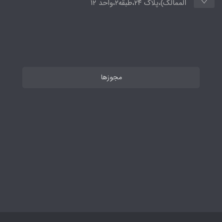
الممالک)،پلاک ۲۴،طبقه۲،واحد ۱۲
مجوزها