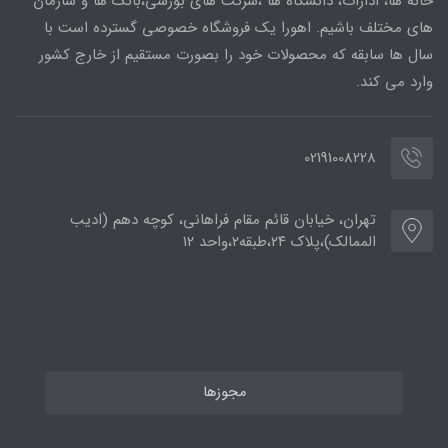
خانه ها، ادارات، دانشگاه ها ،شرکت های بورسی،بانک ها و سازمان
های مختلف باشیم. اهورا یک فروشگاه خصوصی گسترده است با
سال ها سابقه که محصولات خود را بصورت مستقیم از خارج کشور
وارد می کند.
02191008228
تهران، خیابان قائم مقام فراهانی، کوچه دهم (ادیب
الممالک)،پلاک ۲۴،طبقه۲،واحد ۱۲
مجوزها