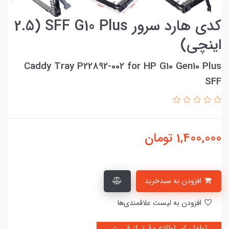
کدی هارد سرور SFF G10 Plus (2.5
اینچی)
Caddy Tray P22892-002 for HP G10 Gen10 Plus
SFF
1,400,000
تومان
افزودن به سبدخرید
افزودن به لیست علاقمندی‌ها
لطفا برای اطلاع دقیق از قیمت