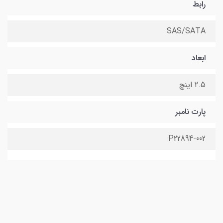
رابط
SAS/SATA
ابعاد
2.5 اینچ
پارت نامبر
P22894-002