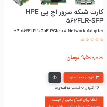
کارت شبکه سرور اچ پی HPE
562FLR-SFP
HP 562FLR 10GbE PCIe x8 Network Adapter
9,500,000
تومان
افزودن به سبدخرید
افزودن به لیست علاقمندی‌ها
لطفا برای اطلاع دقیق از قیمت
محصولات با ما در تماس باشید و یا