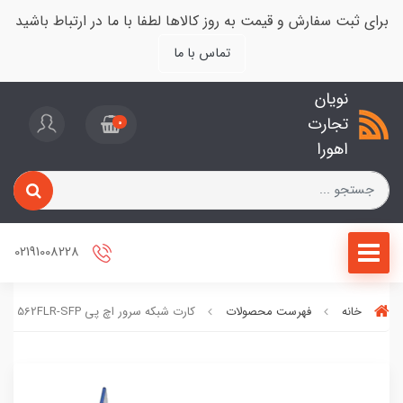
برای ثبت سفارش و قیمت به روز کالاها لطفا با ما در ارتباط باشید
تماس با ما
نویان
تجارت
0
اهورا
02191008228
خانه
فهرست محصولات
کارت شبکه سرور اچ پی HPE 562FLR-SFP