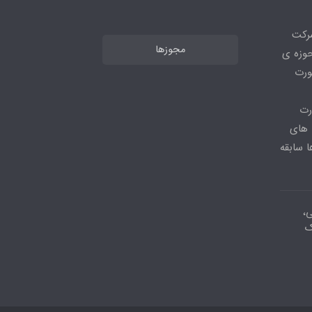
شرکت
مجوزها
ر حوزه ی
ورت
رت
 های
 سابقه
ی،
ک