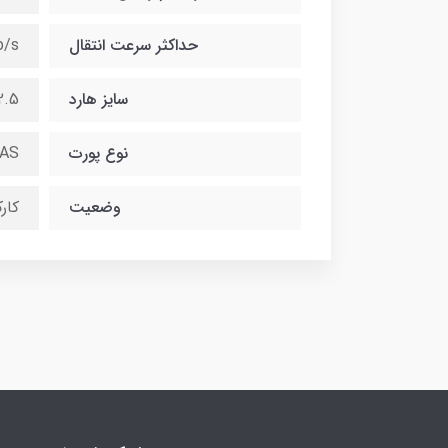
حداکثر سرعت انتقال
b/s
سایز هارد
2.5 اینچ یا F
نوع پورت
AS
وضعیت
کار