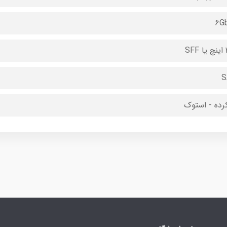
6G
SF
S
کرده - استوک