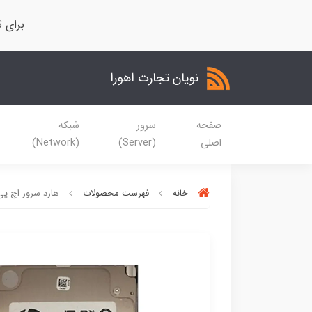
برای ث
نویان تجارت اهورا
صفحه
سرور
شبکه
اصلی
(Server)
(Network)
خانه
فهرست محصولات
هارد سرور اچ پی 146GB 15K SAS 6G