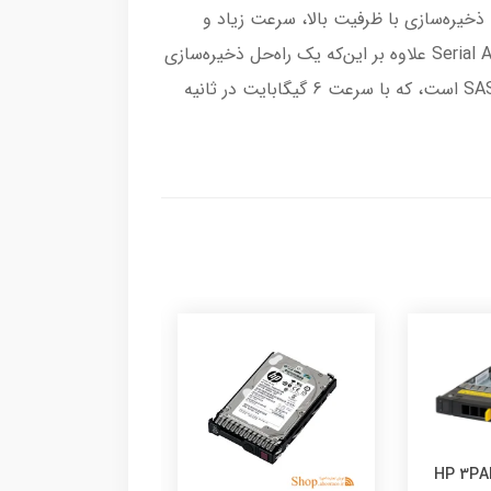
ذخیره‌سازی با ظرفیت بالا، سرعت زیاد و
همچنین امنیت دارند. هارد دیسک‌های SAS HPE توانسته‌اند این خواسته‌ها را برآورده سازند. در واقع Serial Attached SCSI علاوه بر این‌که یک راه‌حل ذخیره‌سازی
برتر را ارائه می‌دهد، انعطاف‌پذیری، امنیت و دسترسی آسان‌ را فراهم می‌سازد. مجموعه‌ هارد درایوهای مجهز به رابط SAS است، که با سرعت 6 گیگابایت در ثانیه
HP 3PA