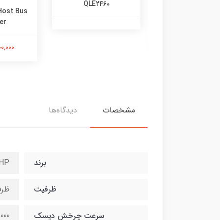
QLE2460
Host Bus
er
500,000 تومان
1,500,000
مشخصات
دیدگاه‌ها
برند
HP
ظرفیت
ظرفیت 6
سرعت چرخش دیسک
15000 دور د