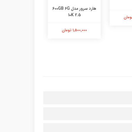
هارد سرور مدل 600GB 6G
10K 2.5
G9 و G10 (2.5 اینچی)
1,500,000 تومان
950,000 تومان