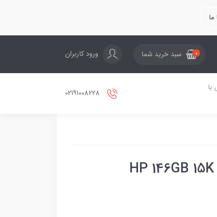
ما
ورود کاربران
سبد خرید شما
0
با
02191008228