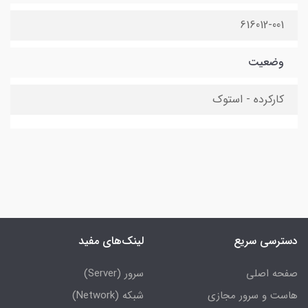
616012-001
وضعیت
کارکرده - استوک
دسترسی سریع
لینک‌های مفید
صفحه اصلی
سرور (Server)
هاست و سرور مجازی
شبکه (Network)