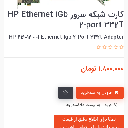
کارت شبکه سرور HP Ethernet 1Gb
2-port 332T
HP 616012-001 Ethernet 1gb 2-Port 332t Adapter
1,800,000
تومان
افزودن به سبدخرید
افزودن به لیست علاقمندی‌ها
لطفا برای اطلاع دقیق از قیمت
محصولات با ما در تماس باشید و یا