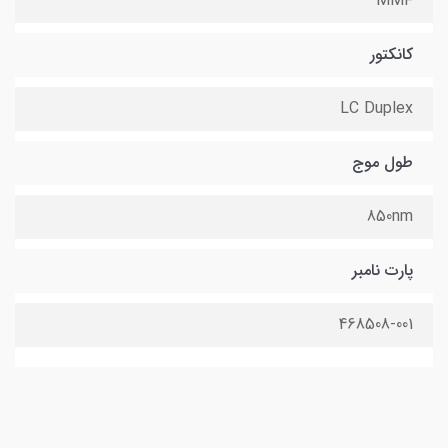
MMF
کانکتور
LC Duplex
طول موج
850nm
پارت نامبر
468508-001