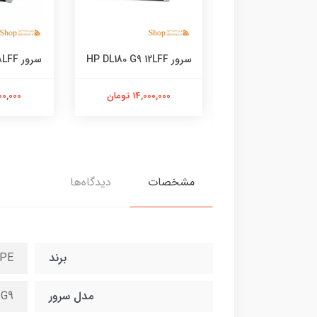
سرور بلید اچ پی BL460c
سرور HP DL180 G9 12LFF
سرور HP DL180 G9 8LFF
G10
14,000,000 تومان
12,000,000
45,000,0 تومان
مشخصات
دیدگاه‌ها
برند
PE
مدل سرور
 G9