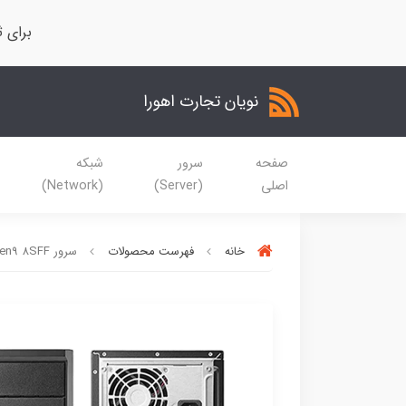
برای ث
نویان تجارت اهورا
صفحه
سرور
شبکه
اصلی
(Server)
(Network)
خانه
فهرست محصولات
سرور HPE ML30 Gen9 8SFF