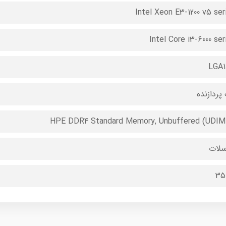
Intel Xeon E3-1200 v5 ser
Intel Core i3-6000 ser
LGA1
پردازنده
HPE DDR4 Standard Memory, Unbuffered (UDI
35