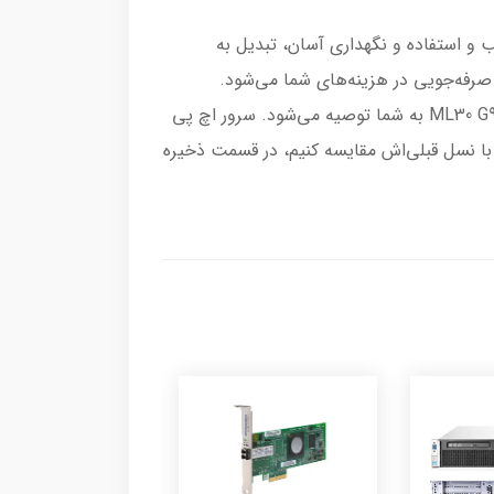
ت مناسب و استفاده و نگهداری آسان، تبدیل به
رفه‌جویی در هزینه‌های شما می‌شود.
همچنین اگر برای مقاصد مجازی سازی نیاز به یک سرور HP با قیمتی ایده‌آل و ویژگی‌های پیشرفته دارید، خرید سرور ML30 G9 به شما توصیه می‌شود. سرور اچ پی
ML30 gen9 از پردازنده‌های اینتل زئون به‌همراه رم سرور DDR4 پشتیبانی می‌کند و اگر بخواهیم ML30 G9 را با نسل قبلی‌‌اش مقایسه کنیم، در قسمت ذخیره