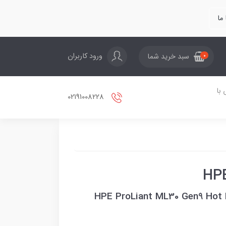
ما
ورود کاربران
سبد خرید شما
0
با
02191008228
HPE ProLiant ML30 Gen9 Hot 