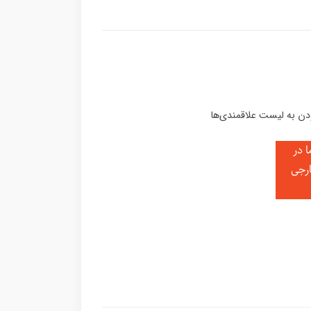
 در
ارجی