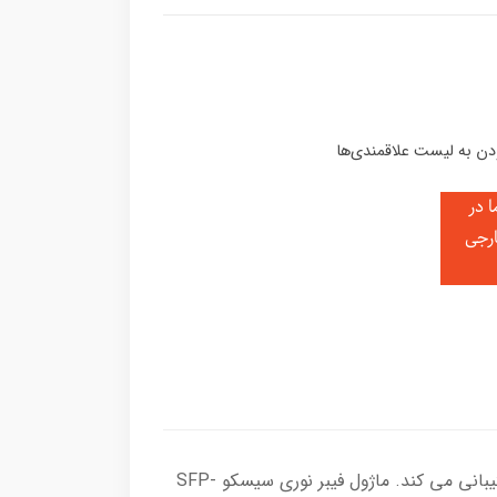
 در
ارجی
ماژول فیبر نوری سیسکو SFP-10G-ER از طول لینک 20 کیلومتر تا 40 کیلومتر بر روی استاندارد Single-Mode Fiber پشتیبانی می کند. ماژول فیبر نوری سیسکو SFP-