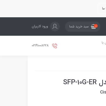
ما
ورود کاربران
سبد خرید شما
0
با
02191008228
SFP-
Ci