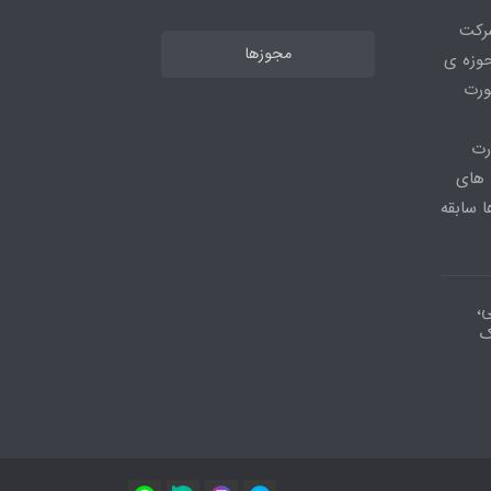
شرکت
مجوزها
ر حوزه ی
ورت
رت
 های
 سابقه
ی،
ک