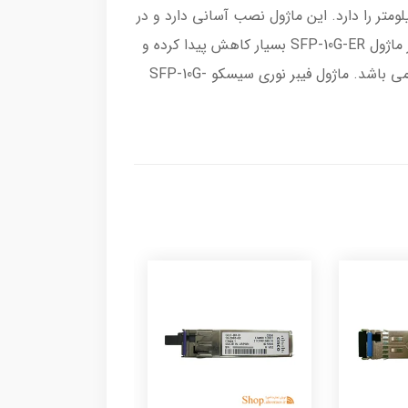
ز ماژول های فیبر نوری کمپانی سیسکو با فرستنده و گیرنده 10G در فیبرنوری است و توانایی طول لینک تا 40 کیلومتر را دارد. این ماژول نصب آسانی دارد و در
فواصل طولانی قابل استفاده است و ارتباط بین دو سوئیچ شبکه را به بهترین حالت ممکن برقرار می کند.مصرف برق در ماژول SFP-10G-ER بسیار کاهش پیدا کرده و
1.5 وات می باشد. نوع کابل این ماژول فیبر نوری از کابل های SMF است و برای اتصال کابل ها به کانکتور LC مجهز می باشد. ماژول فیبر نوری سیسکو SFP-10G-