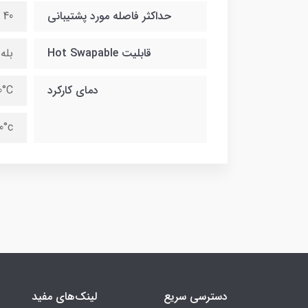
حداکثر فاصله مورد پشتیبانی
40 کیلومتر
قابلیت Hot Swapable
بله
دمای کارکرد
0°C
0°c
دسترسی سریع
لینک‌های مفید