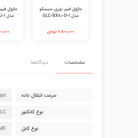
 فیبر نوری سیسکو
ماژول فیبر نوری سیسکو
ماژول فیب
GLC-EX
مدل GLC-BX80-D-I
مدل GLC-BX80-U-I
2,300,00 تومان
6,500,000 تومان
6,500,000
مشخصات
دیدگاه‌ها
سرعت انتقال داده
bps
نوع کانکتور
-LC
نوع کابل
MF