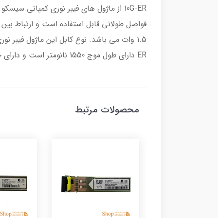
ER دارای طول موج 1550 نانومتر است و دارای حداکثر سرعت 11.3Gbps می باشد.
محصولات مرتبط