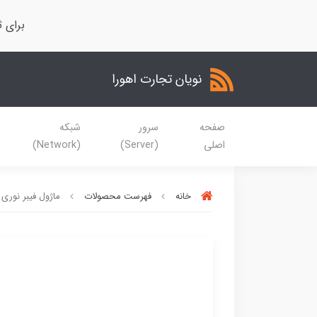
برای ث
نویان تجارت اهورا
صفحه
سرور
شبکه
اصلی
(Server)
(Network)
خانه
فهرست محصولات
ماژول فیبر نوری سیسک