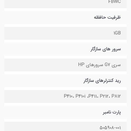
FBWC
ظرفیت حافظه
1GB
سرور های سازگار
سری G7 سرورهای HP
رید کنترلرهای سازگار
P410، P410i ،P411، P212، P812
پارت نامبر
505908-001