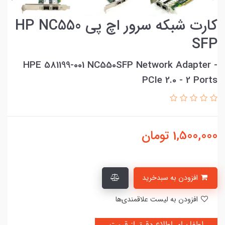
کارت شبکه سرور اچ پی HP NC550
SFP
HPE 581199-001 NC550SFP Network Adapter -
PCIe 2.0 - 2 Ports
1,500,000
تومان
افزودن به سبدخرید
افزودن به لیست علاقمندی‌ها
لطفا برای اطلاع دقیق از قیمت