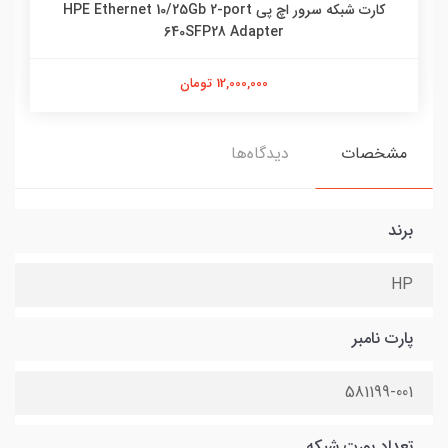
کارت شبکه سرور اچ پی HPE Ethernet 10/25Gb 2-port
640SFP28 Adapter
12,000,000 تومان
مشخصات
دیدگاه‌ها
برند
HP
پارت نامبر
581199-001
تعداد پورت شبکه