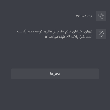
02191008228
تهران، خیابان قائم مقام فراهانی، کوچه دهم (ادیب
الممالک)،پلاک ۲۴،طبقه۲،واحد ۱۲
مجوزها