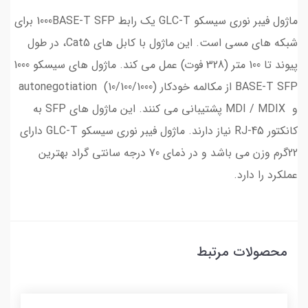
ماژول فیبر نوری سیسکو GLC-T یک رابط 1000BASE-T SFP برای
شبکه های مسی است. این ماژول با کابل های Cat5، در طول
پیوند تا 100 متر (328 فوت) عمل می کند. ماژول های سیسکو 1000
BASE-T SFP از مکالمه خودکار (autonegotiation (10/100/1000
و MDI / MDIX پشتیبانی می کنند. این ماژول های SFP به
کانکتور RJ-45 نیاز دارند. ماژول فیبر نوری سیسکو GLC-T دارای
22گرم وزن می باشد و در ذمای 70 درجه سانتی گراد بهترین
عملکرد را دارد.
محصولات مرتبط