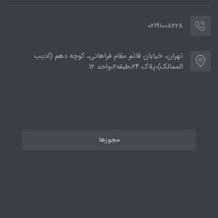
02191008228
تهران، خیابان قائم مقام فراهانی، کوچه دهم (ادیب
الممالک)،پلاک ۲۴،طبقه۲،واحد ۱۲
مجوزها