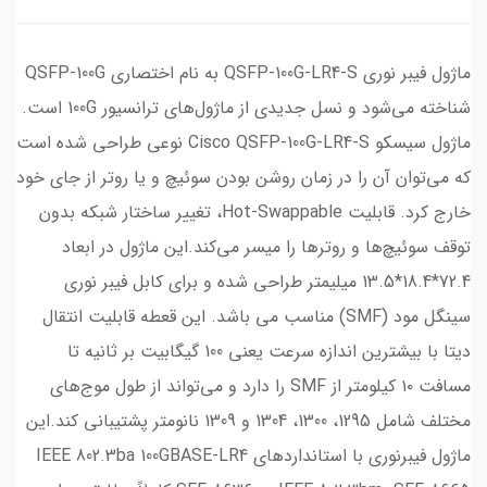
ماژول فیبر نوری QSFP-100G-LR4-S به نام اختصاری QSFP-100G
شناخته می‌شود و نسل جدیدی از ماژول‌های ترانسیور 100G است.
ماژول سیسکو Cisco QSFP-100G-LR4-S نوعی طراحی شده است
که می‌توان آن را در زمان روشن بودن سوئیچ و یا روتر از جای خود
خارج کرد. قابلیت Hot-Swappable، تغییر ساختار شبکه بدون
توقف سوئیچ‌ها و روترها را میسر می‌کند.این ماژول در ابعاد
72.4*18.4*13.5 میلیمتر طراحی شده و برای کابل فیبر نوری
سینگل مود (SMF) مناسب می باشد. این قعطه قابلیت انتقال
دیتا با بیشترین اندازه سرعت یعنی 100 گیگابیت بر ثانیه تا
مسافت ۱۰ کیلومتر از SMF را دارد و می‌تواند از طول موج‌های
مختلف شامل 1295، 1300، 1304 و 1309 نانومتر پشتیبانی‌ کند.این
ماژول فیبرنوری با استانداردهای IEEE 802.3ba 100GBASE-LR4