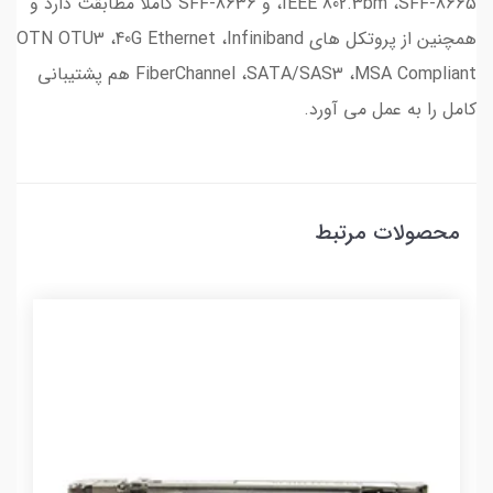
،IEEE 802.3bm ،SFF-8665 و SFF-8636 کاملاً مطابقت دارد و
همچنین از پروتکل های OTN OTU3 ،40G Ethernet ،Infiniband
FiberChannel ،SATA/SAS3 ،MSA Compliant هم پشتیبانی
کامل را به عمل می آورد.
محصولات مرتبط