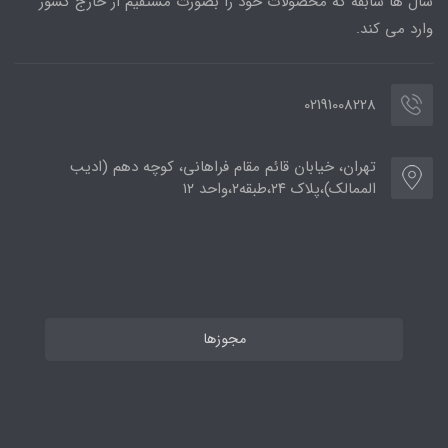
سال ها سابقه که محصولات خود را بصورت مستقیم از خارج کشور
وارد می کند.
02191008228
تهران، خیابان قائم مقام فراهانی، کوچه دهم (ادیب
الممالک)،پلاک ۲۴،طبقه۲،واحد ۱۲
مجوزها