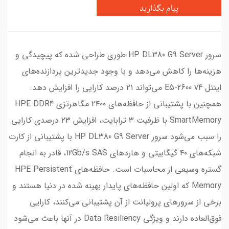
پیام بگذارید
سرور HP DL380 G9 Server طوری طراحی شده که پیچیدگی و
هزینه‌ها را کاهش می‌دهد و با وجود جدیدترین پردازنده‌های
اینتل E5-2600 v4 می‌تواند ۲۱ درصد کارایی را افزایش دهد.
همچنین با پشتیبانی از حافظه‌های ۲۴۰۰ مگاهرتزی HPE DDR4
SmartMemory با ظرفیت ۳ ترابایت، افزایش ۲۳ درصدی کارایی
را سبب می‌شود.سرور HP DL380 G9 Server با پشتیبانی از کارت
شبکه‌های ۴۰ گیگابیتی و هاردهای 12Gb/s SAS، قادر به انجام
گستره وسیعی از محاسبات است. حافظه‌های HPE Persistent
Memory که اولین حافظه‌های پایدار بهینه شده در دنیا هستند و
برخی از سرورهای پرولیانت از آن پشتیبانی می‌کنند، کارایی
فوق‌العاده دارند و ویژگی Data Resiliency در آنها باعث می‌شود